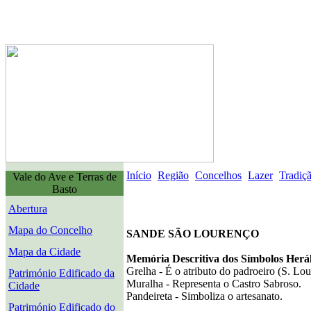
Início
Região
Concelhos
Lazer
Tradiç
Vale do Ave e Terras de
Basto
Abertura
Mapa do Concelho
SANDE SÃO LOURENÇO
Mapa da Cidade
Memória Descritiva dos Símbolos Herá
Grelha - É o atributo do padroeiro (S. Lou
Património Edificado da
Muralha - Representa o Castro Sabroso.
Cidade
Pandeireta - Simboliza o artesanato.
Património Edificado do