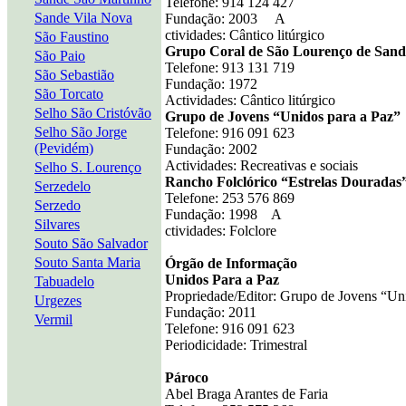
Telefone: 914 124 427
Sande Vila Nova
Fundação: 2003 A
ctividades: Cântico litúrgico
São Faustino
Grupo Coral de São Lourenço de Sand
São Paio
Telefone: 913 131 719
São Sebastião
Fundação: 1972
São Torcato
Actividades: Cântico litúrgico
Selho São Cristóvão
Grupo de Jovens “Unidos para a Paz”
Selho São Jorge
Telefone: 916 091 623
(Pevidém)
Fundação: 2002
Actividades: Recreativas e sociais
Selho S. Lourenço
Rancho Folclórico “Estrelas Douradas
Serzedelo
Telefone: 253 576 869
Serzedo
Fundação: 1998 A
Silvares
ctividades: Folclore
Souto São Salvador
Souto Santa Maria
Órgão de Informação
Unidos Para a Paz
Tabuadelo
Propriedade/Editor: Grupo de Jovens “
Urgezes
Fundação: 2011
Vermil
Telefone: 916 091 62
Periodicidade: Trimestral
Pároco
Abel Braga Arantes de Faria