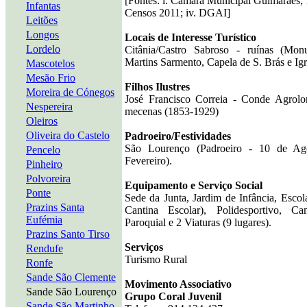
[Fontes: i. Câmara Municipal Guimarães; ii
Infantas
Censos 2011; iv. DGAI]
Leitões
Longos
Locais de Interesse Turístico
Lordelo
Citânia/Castro Sabroso - ruínas (Mon
Martins Sarmento, Capela de S. Brás e Igr
Mascotelos
Mesão Frio
Filhos Ilustres
Moreira de Cónegos
José Francisco Correia - Conde Agrolong
Nespereira
mecenas (1853-1929)
Oleiros
Oliveira do Castelo
Padroeiro/Festividades
São Lourenço (Padroeiro - 10 de Ag
Pencelo
Fevereiro).
Pinheiro
Polvoreira
Equipamento e Serviço Social
Ponte
Sede da Junta, Jardim de Infância, Esco
Prazins Santa
Cantina Escolar), Polidesportivo, 
Eufémia
Paroquial e 2 Viaturas (9 lugares).
Prazins Santo Tirso
Serviços
Rendufe
Turismo Rural
Ronfe
Sande São Clemente
Movimento Associativo
Sande São Lourenço
Grupo Coral Juvenil
Sande São Martinho