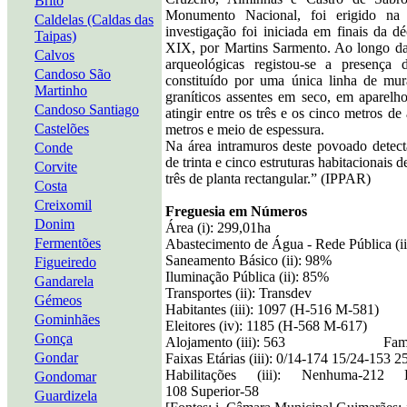
Brito
Monumento Nacional, foi erigido na
Caldelas (Caldas das
investigação foi iniciada em finais da d
Taipas)
XIX, por Martins Sarmento. Ao longo da
Calvos
arqueológicas registou-se a presença
Candoso São
constituído por uma única linha de mur
Martinho
graníticos assentes em seco, em aparelh
Candoso Santiago
atingir entre os três e os cinco metros de
Castelões
metros e meio de espessura.
Na área intramuros deste povoado detect
Conde
de trinta e cinco estruturas habitacionais d
Corvite
três de planta rectangular.” (IPPAR)
Costa
Creixomil
Freguesia em Números
Donim
Área (i): 299,01ha
Fermentões
Abastecimento de Água - Rede Pública (i
Saneamento Básico (ii): 98%
Figueiredo
Iluminação Pública (ii): 85%
Gandarela
Transportes (ii): Transdev
Gémeos
Habitantes (iii): 1097 (H-516 M-581)
Gominhães
Eleitores (iv): 1185 (H-568 M-617)
Gonça
Alojamento (iii): 563 Famílias 
Gondar
Faixas Etárias (iii): 0/14-174 15/24-153 
Habilitações (iii): Nenhuma-212 B
Gondomar
108 Superior-58
Guardizela