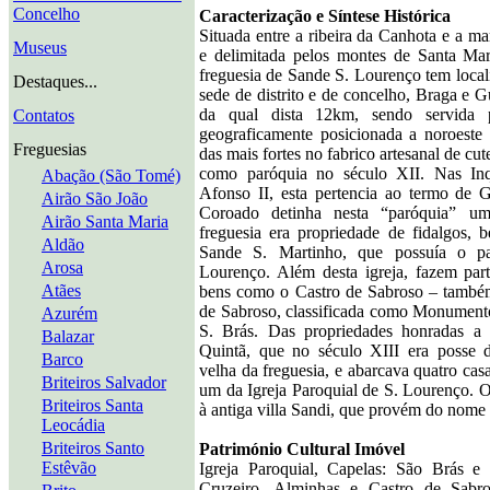
Concelho
Caracterização e Síntese Histórica
Situada entre a ribeira da Canhota e a m
Museus
e delimitada pelos montes de Santa Mar
freguesia de Sande S. Lourenço tem locali
Destaques...
sede de distrito e de concelho, Braga e G
da qual dista 12km, sendo servida 
Contatos
geograficamente posicionada a noroeste
Freguesias
das mais fortes no fabrico artesanal de cute
como paróquia no século XII. Nas Inq
Abação (São Tomé)
Afonso II, esta pertencia ao termo de G
Airão São João
Coroado detinha nesta “paróquia” um
Airão Santa Maria
freguesia era propriedade de fidalgos,
Aldão
Sande S. Martinho, que possuía o p
Arosa
Lourenço. Além desta igreja, fazem part
Atães
bens como o Castro de Sabroso – també
de Sabroso, classificada como Monumento
Azurém
S. Brás. Das propriedades honradas a f
Balazar
Quintã, que no século XIII era posse d
Barco
velha da freguesia, e abarcava quatro cas
Briteiros Salvador
um da Igreja Paroquial de S. Lourenço. 
Briteiros Santa
à antiga villa Sandi, que provém do nome
Leocádia
Briteiros Santo
Património Cultural Imóvel
Estêvão
Igreja Paroquial, Capelas: São Brás 
Cruzeiro, Alminhas e Castro de Sabro